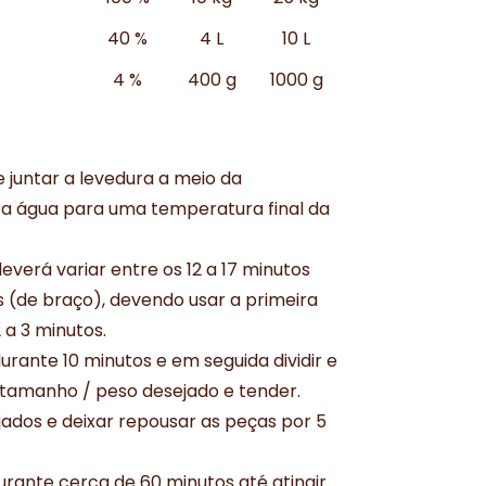
40 %
4 L
10 L
4 %
400 g
1000 g
e juntar a levedura a meio da
 água para uma temperatura final da
erá variar entre os 12 a 17 minutos
os (de braço), devendo usar a primeira
 a 3 minutos.
rante 10 minutos e em seguida dividir e
tamanho / peso desejado e tender.
ados e deixar repousar as peças por 5
urante cerca de 60 minutos até atingir