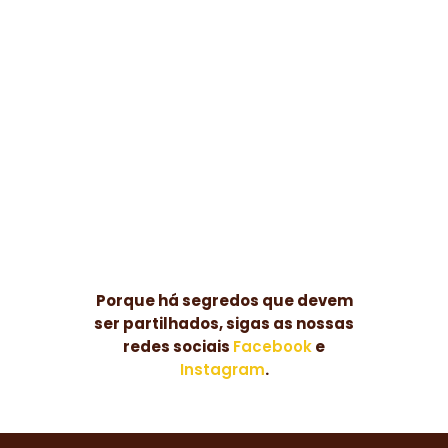
Pão Quado
Milho, Trigo e Centeio num
pão irresistivelmente
saboroso - experimente!
Porque há segredos que devem
ser partilhados, sigas as nossas
redes sociais
Facebook
e
Instagram
.