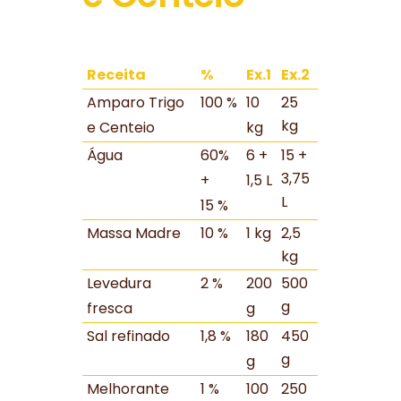
Receita
%
Ex.1
Ex.2
Amparo Trigo
100 %
10
25
kg
e Centeio
kg
Água
60%
6 +
15 +
3,75
+
1,5 L
L
15 %
Massa Madre
10 %
1 kg
2,5
kg
Levedura
2 %
200
500
g
fresca
g
Sal refinado
1,8 %
180
450
g
g
Melhorante
1 %
100
250